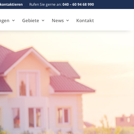
 kontaktieren
Rufen Sie gerne an:
040 – 60 94 68 990
ngen
Gebiete
News
Kontakt