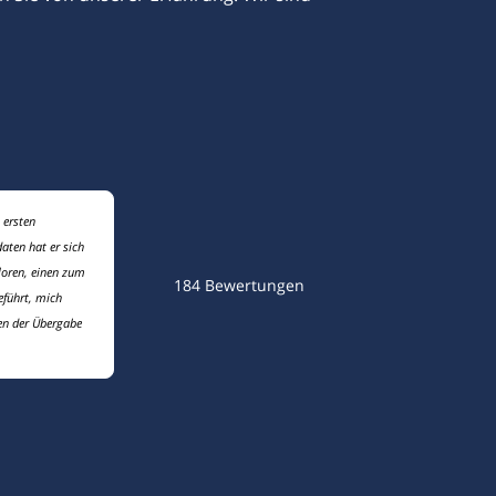
 ersten
aten hat er sich
loren, einen zum
184
Bewertungen
eführt, mich
en der Übergabe