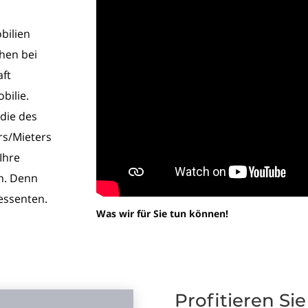
bilien
ehen bei
aft
bilie.
 die des
rs/Mieters
Ihre
n. Denn
ressenten.
Was wir für Sie tun können!
Profitieren Si