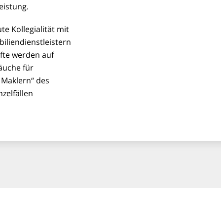
eistung.
te Kollegialität mit
iliendienstleistern
fte werden auf
äuche für
 Maklern“ des
zelfällen