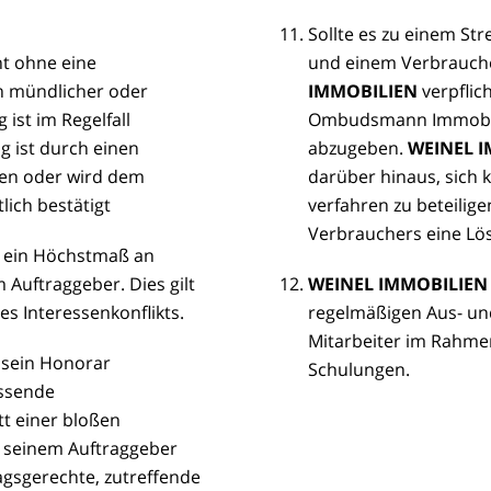
Sollte es zu einem Str
ht ohne eine
und einem Verbrauch
ch mündlicher oder
IMMOBILIEN
verpflic
 ist im Regelfall
Ombudsmann Immobili
g ist durch einen
abzugeben.
WEINEL 
lten oder wird dem
darüber hinaus, sich 
lich bestätigt
verfahren zu beteilige
Verbrauchers eine Lös
r ein Höchstmaß an
Auftraggeber. Dies gilt
WEINEL IMMOBILIEN
es Interessenkonflikts.
regelmäßigen Aus- un
Mitarbeiter im Rahme
 sein Honorar
Schulungen.
assende
tt einer bloßen
t seinem Auftraggeber
agsgerechte, zutreffende