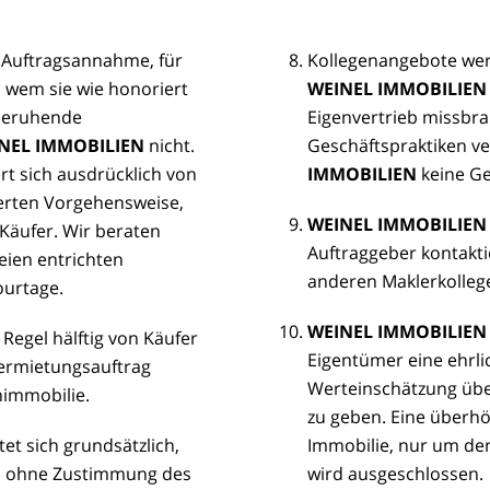
r Auftragsannahme, für
Kollegenangebote wer
n wem sie wie honoriert
WEINEL IMMOBILIEN
 beruhende
Eigenvertrieb missbra
NEL IMMOBILIEN
nicht.
Geschäftspraktiken ve
rt sich ausdrücklich von
IMMOBILIEN
keine Ge
erten Vorgehensweise,
WEINEL IMMOBILIEN
 Käufer. Wir beraten
Auftraggeber kontakti
eien entrichten
anderen Maklerkollege
ourtage.
WEINEL IMMOBILIEN
 Regel hälftig von Käufer
Eigentümer eine ehrli
Vermietungsauftrag
Werteinschätzung übe
immobilie.
zu geben. Eine überh
tet sich grundsätzlich,
Immobilie, nur um den
en ohne Zustimmung des
wird ausgeschlossen.